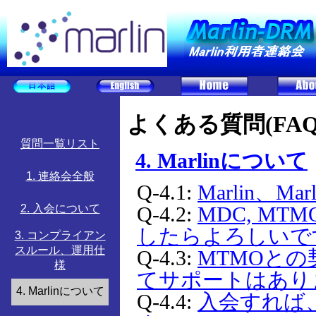
よくある質問(FAQ
質問一覧リスト
4. Marlinについて
1. 連絡会全般
Q-4.1:
Marlin、M
2. 入会について
Q-4.2:
MDC, M
したらよろしいで
3. コンプライアン
スルール、運用仕
Q-4.3:
MTMOとの
様
てサポートはあり
4. Marlinについて
Q-4.4:
入会すれば、